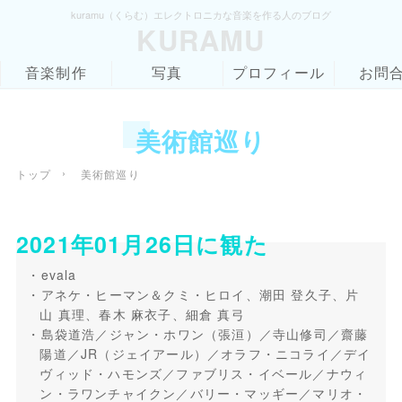
kuramu（くらむ）エレクトロニカな音楽を作る人のブログ
KURAMU
音楽制作
写真
プロフィール
お問
美術館巡り
›
トップ
美術館巡り
2021年01月26日に観た
evala
アネケ・ヒーマン＆クミ・ヒロイ、潮田 登久子、片
山 真理、春木 麻衣子、細倉 真弓
島袋道浩／ジャン・ホワン（張洹）／寺山修司／齋藤
陽道／JR（ジェイアール）／オラフ・ニコライ／デイ
ヴィッド・ハモンズ／ファブリス・イベール／ナウィ
ン・ラワンチャイクン／バリー・マッギー／マリオ・