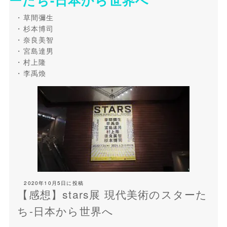
草間彌生
杉本博司
奈良美智
宮島達男
村上隆
李禹煥
2020年10月5日
に投稿
【感想】stars展 現代美術のスターた
ち-日本から世界へ