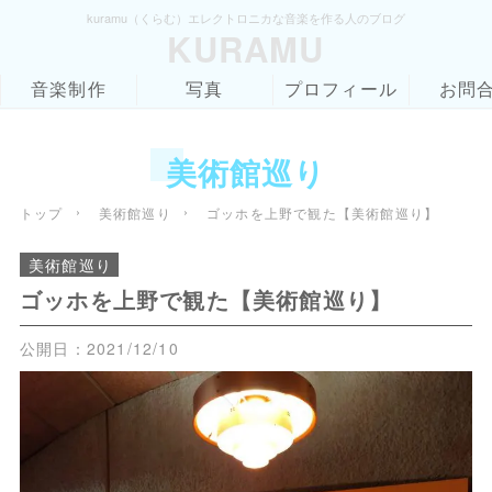
kuramu（くらむ）エレクトロニカな音楽を作る人のブログ
KURAMU
音楽制作
写真
プロフィール
お問
美術館巡り
›
›
トップ
美術館巡り
ゴッホを上野で観た【美術館巡り】
美術館巡り
ゴッホを上野で観た【美術館巡り】
公開日：
2021/12/10