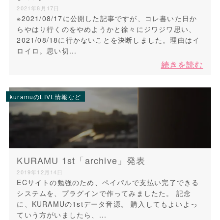
2021年8月17日
※2021/08/17に公開した記事ですが、コレ書いた日か
らやはり行くのをやめようかと徐々にジワジワ思い、
2021/08/18に行かないことを決断しました。理由はイ
ロイロ。思い切...
続きを読む
kuramuのLIVE情報など
KURAMU 1st「archive」発表
2019年12月14日
ECサイトの勉強のため、ペイパルで支払い完了できる
システムを、プラグインで作ってみましたた。 記念
に、KURAMUの1stデータ音源。 購入してもよいよっ
ていう方がいましたら、...