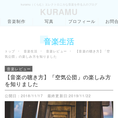
kuramu（くらむ）エレクトロニカな音楽を作る人のブログ
KURAMU
音楽制作
写真
プロフィール
お問
音楽生活
›
›
›
トップ
音楽生活
音楽レビュー
【音楽の聴き方】「空
気公団」の楽しみ方を知りました
音楽レビュー
【音楽の聴き方】「空気公団」の楽しみ方
を知りました
公開日：
2018/11/17
最終更新日:
2019/11/22