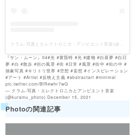
クラム-写真とエレクトロニカ・アンビエント音楽(@kuramu_photo)がシェアした投稿
『サン・ムーン』04
#光
#黄昏時
#光
#建物
#白昼夢
#白日
夢
#白
#散歩
#街の風景
#街
#日常
#風景
#街中
#街の中
#
抽象写真
#キリトリ世界
#空想
#妄想
#インスピレーション
#アート
#Artist
#反映え主義
#abstractart
#minimal
pic.twitter.com/BfR4whr7wG
— クラム-写真・エレクトロニカとアンビエント音楽
(@kuramu_photo)
December 15, 2021
Photoの関連記事