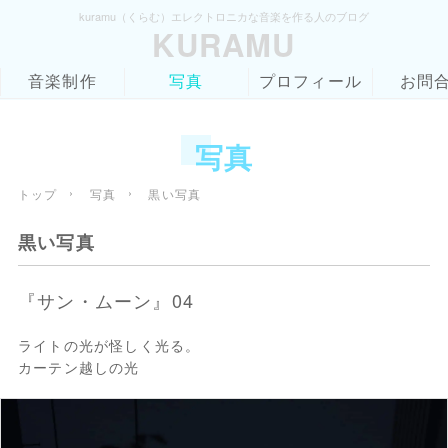
kuramu（くらむ）エレクトロニカな音楽を作る人のブログ
KURAMU
音楽制作
写真
プロフィール
お問
写真
›
›
トップ
写真
黒い写真
黒い写真
『サン・ムーン』04
ライトの光が怪しく光る。
カーテン越しの光